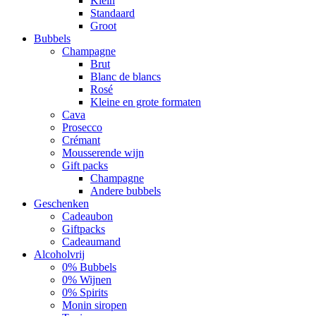
Klein
Standaard
Groot
Bubbels
Champagne
Brut
Blanc de blancs
Rosé
Kleine en grote formaten
Cava
Prosecco
Crémant
Mousserende wijn
Gift packs
Champagne
Andere bubbels
Geschenken
Cadeaubon
Giftpacks
Cadeaumand
Alcoholvrij
0% Bubbels
0% Wijnen
0% Spirits
Monin siropen