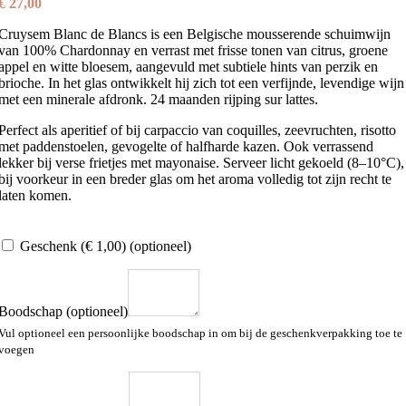
€
27,00
Cruysem Blanc de Blancs is een Belgische mousserende schuimwijn
van 100% Chardonnay en verrast met frisse tonen van citrus, groene
appel en witte bloesem, aangevuld met subtiele hints van perzik en
brioche. In het glas ontwikkelt hij zich tot een verfijnde, levendige wijn
met een minerale afdronk. 24 maanden rijping sur lattes.
Perfect als aperitief of bij carpaccio van coquilles, zeevruchten, risotto
met paddenstoelen, gevogelte of halfharde kazen. Ook verrassend
lekker bij verse frietjes met mayonaise. Serveer licht gekoeld (8–10°C),
bij voorkeur in een breder glas om het aroma volledig tot zijn recht te
laten komen.
Geschenk
(€ 1,00)
(optioneel)
Boodschap
(optioneel)
Vul optioneel een persoonlijke boodschap in om bij de geschenkverpakking toe te
voegen