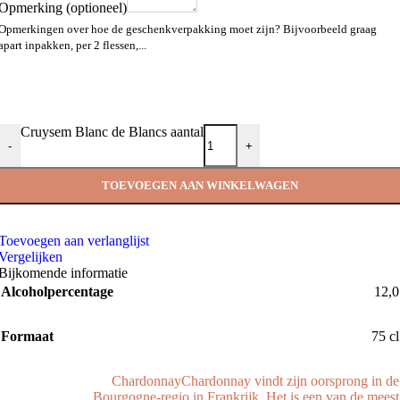
Opmerking
(optioneel)
Opmerkingen over hoe de geschenkverpakking moet zijn? Bijvoorbeeld graag
apart inpakken, per 2 flessen,...
Cruysem Blanc de Blancs aantal
-
+
TOEVOEGEN AAN WINKELWAGEN
Toevoegen aan verlanglijst
Vergelijken
Bijkomende informatie
Alcoholpercentage
12,0
Formaat
75 cl
Chardonnay
Chardonnay vindt zijn oorsprong in de
Bourgogne-regio in Frankrijk. Het is een van de meest