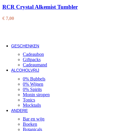
Pompadour Brut in doos
RCR Crystal Alkemist Tumbler
€
50,00
€
7,00
Huischampagnes
Ontdek onze champagnes aan voordelige prijzen!
Populair
GESCHENKEN
Cadeaubon
Giftpacks
Cadeaumand
ALCOHOLVRIJ
0% Bubbels
0% Wijnen
0% Spirits
Monin siropen
Tonics
Mocktails
ANDERE
Bar en wijn
Boeken
Botanicals