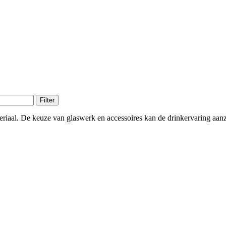
e kan gekozen worden op de productpagina
Filter
teriaal. De keuze van glaswerk en accessoires kan de drinkervaring aanz