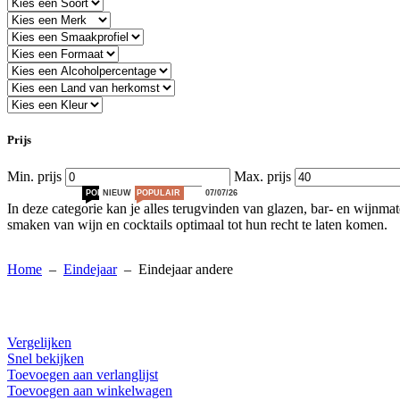
Snel bekijken
Toevoegen aan verlanglijst
Opties selecteren
Dit product heeft meerdere variaties. Deze opti
Ott Château de Selle
€
35,50
Prijs
Populair
Vergelijken
Min. prijs
Max. prijs
Snel bekijken
Toevoegen aan verlanglijst
POPULAIR
NIEUW
KOOP LOKAAL
UNIEK
POPULAIR
UNIEK
07/07/26
In deze categorie kan je alles terugvinden van glazen, bar- en wijnma
Toevoegen aan winkelwagen
smaken van wijn en cocktails optimaal tot hun recht te laten komen.
Terras do Grifo Essencia Branco Magnum
Home
–
Eindejaar
–
Eindejaar andere
€
46,00
Populair
Vergelijken
Vergelijken
Snel bekijken
Snel bekijken
Toevoegen aan verlanglijst
Toevoegen aan verlanglijst
Toevoegen aan winkelwagen
Toevoegen aan winkelwagen