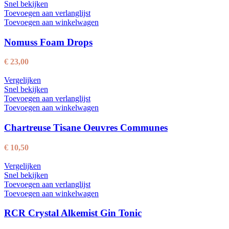
Gift packs
Snel bekijken
Toevoegen aan verlanglijst
Laatste bubbel nieuws
Toevoegen aan winkelwagen
Op reis in je glas: Provence, Toscane & Spaanse bubbels
Nomuss Foam Drops
Ready to meet Solo Vida by Tomorrowland?
€
23,00
Cadeautip: Personaliseer jouw Veuve Clicquot Arrow
Vergelijken
Snel bekijken
Nieuw: Personaliseer jouw Veuve Clicquot Arrow
Toevoegen aan verlanglijst
Toevoegen aan winkelwagen
Populair
Nieuw
Chartreuse Tisane Oeuvres Communes
Vergelijken
Snel bekijken
Toevoegen aan verlanglijst
€
10,50
Toevoegen aan winkelwagen
Vergelijken
Solo Vida Brut by Tomorrowland
Snel bekijken
Toevoegen aan verlanglijst
Toevoegen aan winkelwagen
€
37,00
RCR Crystal Alkemist Gin Tonic
Populair
Vergelijken