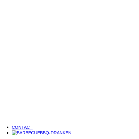
Sfeerbeelden
Blog
3 BBQ-klassiekers, 5 heerlijke wijnsuggesties 🔥
Welke wijn drink je bij mosselen? Onze favoriete combinaties voo
Cocktail recept: Melon Fizz met Meloenjenever De Moor ✨
Renovatieproject
Het laatste nieuws
Vacatures
Ons team versterken?
Vacatures
Zin in een leuke stage?
CONTACT
BBQ-DRANKEN