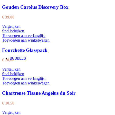
Domaine d’Aussières Duopack
Gouden Carolus Discovery Box
€
23,50
€
39,00
12x75cl + 1x150cl GRATIS!
Vergelijken
Snel bekijken
Gérard Bertrand Gris Blanc BIO
Toevoegen aan verlanglijst
Toevoegen aan winkelwagen
5 + 1 GRATIS
Fourchette Glasspack
Domaine Chasson Viognier Vieilles Vignes
BUBBELS
€
20,00
Champagne
Vergelijken
Brut
Snel bekijken
Blanc de Blancs
Toevoegen aan verlanglijst
Rosé
Toevoegen aan winkelwagen
Kleine en grote formaten
Gift packs
Chartreuse Tisane Angelus du Soir
Andere bubbels
Cava
Prosecco
€
10,50
Crémant
Mousserende wijn
Vergelijken