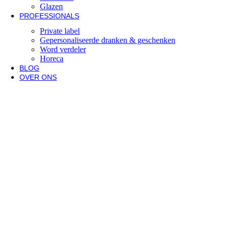
Glazen
PROFESSIONALS
Private label
Gepersonaliseerde dranken & geschenken
Word verdeler
Horeca
BLOG
OVER ONS
Stokerij
Stookproces
Kwaliteitsgarantie
Veelgestelde vragen
Onze winkel
Beleef de wandelwinkel
Neem zelf een kijkje
Beoordelingen
Ons verhaal
Onze missie
Team
Onze geschiedenis
Events
Rondleiding
Upcoming events