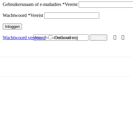
Gebruikersnaam of e-mailadres
*
Vereist
Wachtwoord
*
Vereist
Inloggen
Wachtwoord vergeten?
Onthoud mij
Zoeken