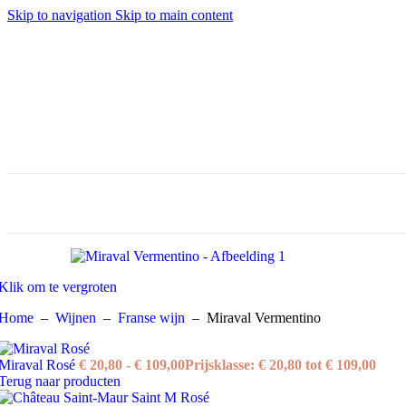
Loire
Skip to navigation
Skip to main content
Provence
Rhône
Wereldwijn
Argentinië
Australië
Chili
Italië
Portugal
Spanje
Verenigde Staten
Zuid-Afrika
Populair
Vergelijken
Snel bekijken
Toevoegen aan verlanglijst
Toevoegen aan winkelwagen
Klik om te vergroten
Natureo Rosé
Home
–
Wijnen
–
Franse wijn
–
Miraval Vermentino
€
7,80
Miraval Rosé
€
20,80
-
€
109,00
Prijsklasse: € 20,80 tot € 109,00
Terug naar producten
Populair
Vergelijken