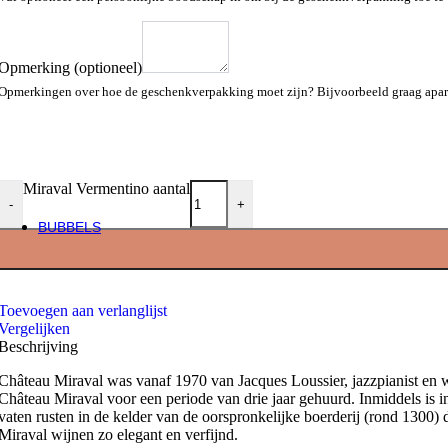
Domaine d’Aussières Duopack
€
23,50
Opmerking
(optioneel)
12x75cl + 1x150cl GRATIS!
Opmerkingen over hoe de geschenkverpakking moet zijn? Bijvoorbeeld graag apart i
Gérard Bertrand Gris Blanc BIO
5 + 1 GRATIS
Miraval Vermentino aantal
-
+
Domaine Chasson Viognier Vieilles Vignes
BUBBELS
Champagne
Brut
Blanc de Blancs
Rosé
Toevoegen aan verlanglijst
Kleine en grote formaten
Vergelijken
Gift packs
Beschrijving
Andere bubbels
Château Miraval was vanaf 1970 van Jacques Loussier, jazzpianist en w
Cava
Château Miraval voor een periode van drie jaar gehuurd. Inmiddels is 
Prosecco
vaten rusten in de kelder van de oorspronkelijke boerderij (rond 1300
Crémant
Miraval wijnen zo elegant en verfijnd.
Mousserende wijn