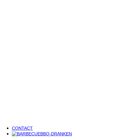
Sfeerbeelden
Blog
3 BBQ-klassiekers, 5 heerlijke wijnsuggesties 🔥
Welke wijn drink je bij mosselen? Onze favoriete combinaties voo
Cocktail recept: Melon Fizz met Meloenjenever De Moor ✨
Renovatieproject
Het laatste nieuws
Vacatures
Ons team versterken?
Vacatures
Zin in een leuke stage?
CONTACT
BBQ-DRANKEN