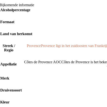
Gift packs
Bijkomende informatie
Laatste bubbel nieuws
Alcoholpercentage
Op reis in je glas: Provence, Toscane & Spaanse bubbels
Formaat
Ready to meet Solo Vida by Tomorrowland?
Land van herkomst
Cadeautip: Personaliseer jouw Veuve Clicquot Arrow
Nieuw: Personaliseer jouw Veuve Clicquot Arrow
Streek /
Provence
Provence ligt in het zuidoosten van Frankrij
Regio
Populair
Nieuw
Vergelijken
Côtes de Provence AOC
Côtes de Provence is het beke
Snel bekijken
Appellatie
Toevoegen aan verlanglijst
Toevoegen aan winkelwagen
Merk
Solo Vida Brut by Tomorrowland
Druivensoort
€
37,00
Populair
Kleur
Vergelijken