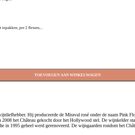
npakken, per 2 flessen,...
TOEVOEGEN AAN WINKELWAGEN
ijnliefhebber. Hij produceerde de Miraval rosé onder de naam Pink Flo
in 2008 het Château gekocht door het Hollywood stel. De wijnkelder sta
) die in 1995 geheel werd gerenoveerd. De wijngaarden rondom het Chât