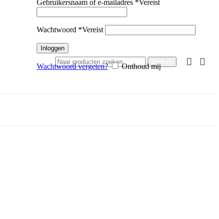
Gebruikersnaam of e-mailadres
*
Vereist
Wachtwoord
*
Vereist
Inloggen
Zoeken
Wachtwoord vergeten?
Onthoud mij