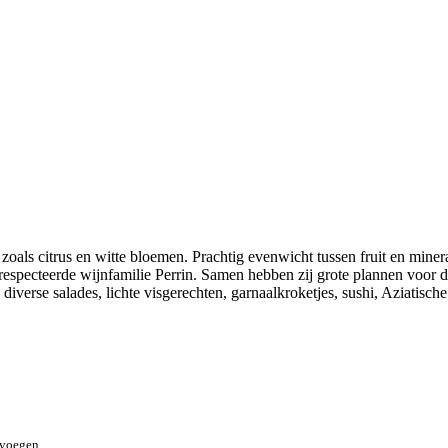
e kan gekozen worden op de productpagina
zoals citrus en witte bloemen. Prachtig evenwicht tussen fruit en miner
respecteerde wijnfamilie Perrin. Samen hebben zij grote plannen voor
 diverse salades, lichte visgerechten, garnaalkroketjes, sushi, Aziatisch
 voegen