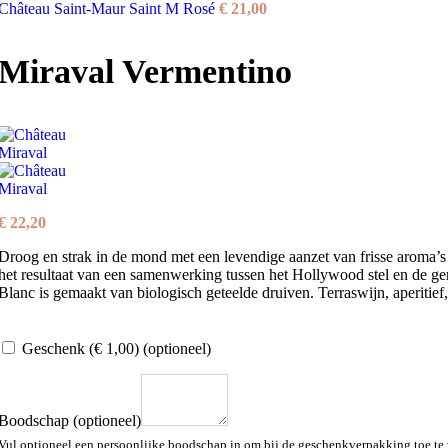
Château Saint-Maur Saint M Rosé
€
21,00
Snel bekijken
Toevoegen aan verlanglijst
Opties selecteren
Dit product heeft meerdere variaties. Deze opti
Miraval Vermentino
Ott Château de Selle
€
35,50
Populair
Vergelijken
Snel bekijken
Toevoegen aan verlanglijst
€
22,20
Toevoegen aan winkelwagen
Droog en strak in de mond met een levendige aanzet van frisse aroma’s 
Terras do Grifo Essencia Branco Magnum
het resultaat van een samenwerking tussen het Hollywood stel en de ge
Blanc is gemaakt van biologisch geteelde druiven. Terraswijn, aperitief,
€
46,00
Geschenk
(€ 1,00)
(optioneel)
Populair
Vergelijken
Snel bekijken
Toevoegen aan verlanglijst
Boodschap
(optioneel)
Toevoegen aan winkelwagen
Vul optioneel een persoonlijke boodschap in om bij de geschenkverpakking toe te