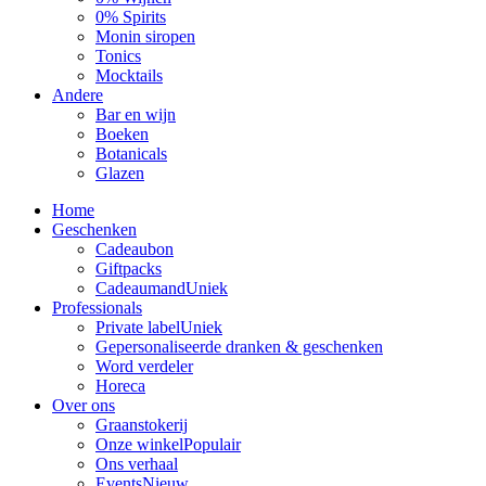
0% Spirits
Monin siropen
Tonics
Mocktails
Andere
Bar en wijn
Boeken
Botanicals
Glazen
Home
Geschenken
Cadeaubon
Giftpacks
Cadeaumand
Uniek
Professionals
Private label
Uniek
Gepersonaliseerde dranken & geschenken
Word verdeler
Horeca
Over ons
Graanstokerij
Onze winkel
Populair
Ons verhaal
Events
Nieuw