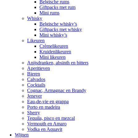
Belgische rums
Giftpacks met rum
Mini rums
Whisky
Belgische whisky’s
Giftpacks met whisky
Mini whisky’s
Likeuren
Crèmelikeuren
Kruidenlikeuren
Mini likeuren
Anijsdranken, absinth en bitters
Aperitieven
Bieren
Calvados
Cocktails
Cognac, Armagnac en Brandy
Jenever
Eau-de-vie en grappa
Porto en madeira
Sherry
Tequila, pisco en mezcal
Vermouth en Amaro
Vodka en Aquavit
Wijnen