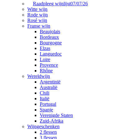
Raadpleeg wijnlijst
07/07/26
Witte wijn
Rode wijn
Rosé wijn
Franse wijn
Beaujolais
Bordeaux
Bourgogne
Elzas
Languedoc
Loire
Provence
Rhône
Wereldwijn
Argentinië
Australië
Chili
Italië
Portugal
Spanje
Verenigde Staten
Zuid-Afrika
Wijngeschenken
2 flessen
3 flessen