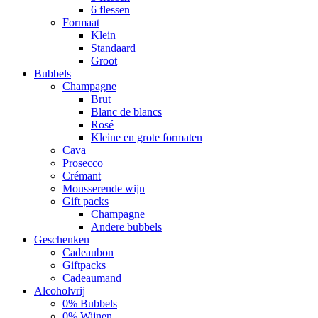
6 flessen
Formaat
Klein
Standaard
Groot
Bubbels
Champagne
Brut
Blanc de blancs
Rosé
Kleine en grote formaten
Cava
Prosecco
Crémant
Mousserende wijn
Gift packs
Champagne
Andere bubbels
Geschenken
Cadeaubon
Giftpacks
Cadeaumand
Alcoholvrij
0% Bubbels
0% Wijnen