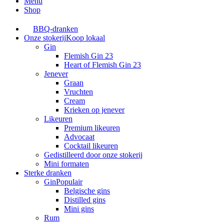
Menu
Shop
BBQ-dranken
Onze stokerij
Koop lokaal
Gin
Flemish Gin 23
Heart of Flemish Gin 23
Jenever
Graan
Vruchten
Cream
Krieken op jenever
Likeuren
Premium likeuren
Advocaat
Cocktail likeuren
Gedistilleerd door onze stokerij
Mini formaten
Sterke dranken
Gin
Populair
Belgische gins
Distilled gins
Mini gins
Rum