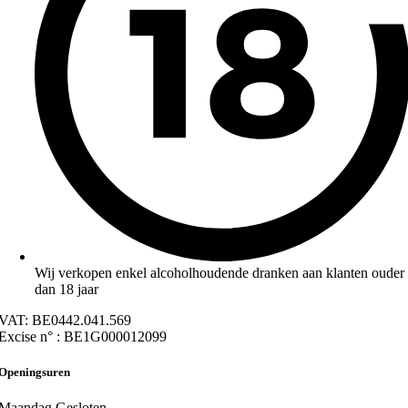
Wij verkopen enkel alcoholhoudende dranken aan klanten ouder
dan 18 jaar
VAT: BE0442.041.569
Excise n° : BE1G000012099
Openingsuren
Maandag
Gesloten