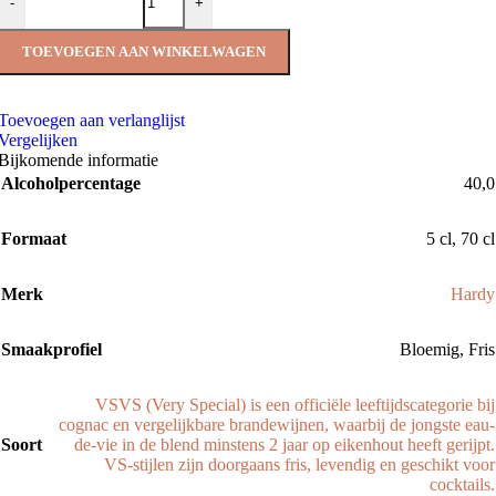
-
+
TOEVOEGEN AAN WINKELWAGEN
Toevoegen aan verlanglijst
Vergelijken
Bijkomende informatie
Alcoholpercentage
40,0
Formaat
5 cl
,
70 cl
Merk
Hardy
Smaakprofiel
Bloemig
,
Fris
VS
VS (Very Special) is een officiële leeftijdscategorie bij
cognac en vergelijkbare brandewijnen, waarbij de jongste eau-
Soort
de-vie in de blend minstens 2 jaar op eikenhout heeft gerijpt.
VS-stijlen zijn doorgaans fris, levendig en geschikt voor
cocktails.