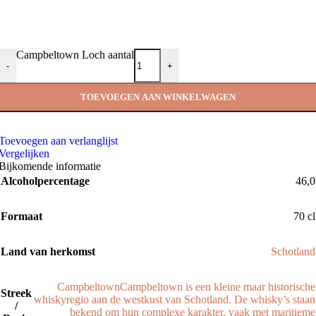
Campbeltown Loch aantal
-
+
TOEVOEGEN AAN WINKELWAGEN
Toevoegen aan verlanglijst
Vergelijken
Bijkomende informatie
Alcoholpercentage
46,0
Formaat
70 cl
Land van herkomst
Schotland
Campbeltown
Campbeltown is een kleine maar historische
Streek
whiskyregio aan de westkust van Schotland. De whisky’s staan
/
bekend om hun complexe karakter, vaak met maritieme