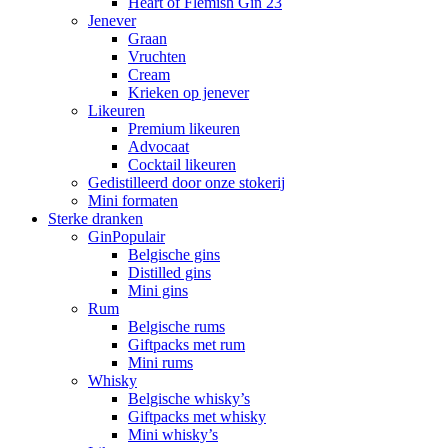
Heart of Flemish Gin 23
Jenever
Graan
Vruchten
Cream
Krieken op jenever
Likeuren
Premium likeuren
Advocaat
Cocktail likeuren
Gedistilleerd door onze stokerij
Mini formaten
Sterke dranken
Gin
Populair
Belgische gins
Distilled gins
Mini gins
Rum
Belgische rums
Giftpacks met rum
Mini rums
Whisky
Belgische whisky’s
Giftpacks met whisky
Mini whisky’s