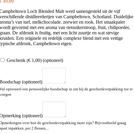
€
49,00
Campbeltown Loch Blended Malt werd samengesteld uit de vijf
verschillende distilleerderijen van Campbeltown, Schotland. Duidelijke
aroma’s van turf, melkchocolade. zeewier en rook. Het smaakpalet
wordt gevormd met een aroma van rietsuikerstroop, fruit, chilipoeder,
graan. De afdronk is fruitig, met een licht zuurtje en wat stevige
kruiden. Een originele en redelijk complexe blend met een vettige
typische afdronk, Campbeltown eigen.
Geschenk
(€ 1,00)
(optioneel)
Boodschap
(optioneel)
Vul optioneel een persoonlijke boodschap in om bij de geschenkverpakking toe te
voegen
Opmerking
(optioneel)
Opmerkingen over hoe de geschenkverpakking moet zijn? Bijvoorbeeld graag
apart inpakken, per 2 flessen,...