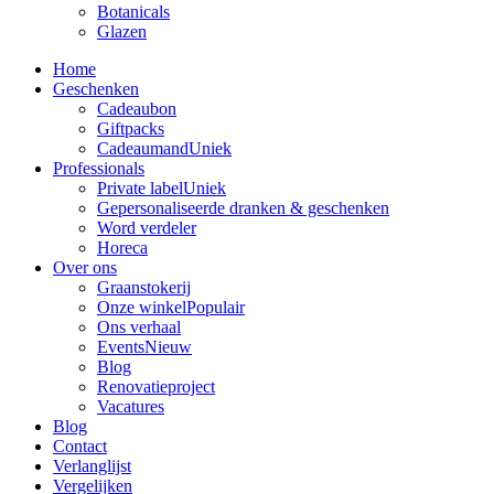
Botanicals
Glazen
Home
Geschenken
Cadeaubon
Giftpacks
Cadeaumand
Uniek
Professionals
Private label
Uniek
Gepersonaliseerde dranken & geschenken
Word verdeler
Horeca
Over ons
Graanstokerij
Onze winkel
Populair
Ons verhaal
Events
Nieuw
Blog
Renovatieproject
Vacatures
Blog
Contact
Verlanglijst
Vergelijken