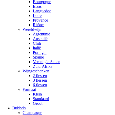
Bourgogne
Elzas
Languedoc
Loire
Provence
Rhône
Wereldwijn
Argentinië
Australië
Chili
Italië
Portugal
Spanje
Verenigde Staten
Zuid-Afrika
Wijngeschenken
2 flessen
3 flessen
6 flessen
Formaat
Klein
Standaard
Groot
Bubbels
Champagne