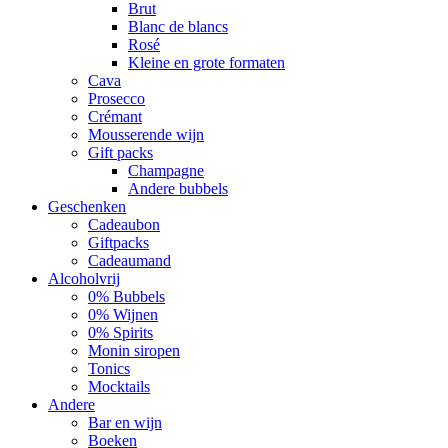
Brut
Blanc de blancs
Rosé
Kleine en grote formaten
Cava
Prosecco
Crémant
Mousserende wijn
Gift packs
Champagne
Andere bubbels
Geschenken
Cadeaubon
Giftpacks
Cadeaumand
Alcoholvrij
0% Bubbels
0% Wijnen
0% Spirits
Monin siropen
Tonics
Mocktails
Andere
Bar en wijn
Boeken