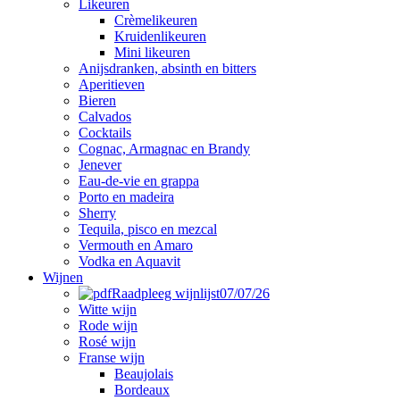
Likeuren
Crèmelikeuren
Kruidenlikeuren
Mini likeuren
Anijsdranken, absinth en bitters
Aperitieven
Bieren
Calvados
Cocktails
Cognac, Armagnac en Brandy
Jenever
Eau-de-vie en grappa
Porto en madeira
Sherry
Tequila, pisco en mezcal
Vermouth en Amaro
Vodka en Aquavit
Wijnen
Raadpleeg wijnlijst
07/07/26
Witte wijn
Rode wijn
Rosé wijn
Franse wijn
Beaujolais
Bordeaux