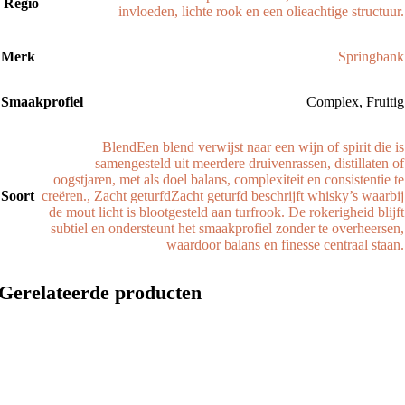
Regio
invloeden, lichte rook en een olieachtige structuur.
Merk
Springbank
Smaakprofiel
Complex
,
Fruitig
Blend
Een blend verwijst naar een wijn of spirit die is
samengesteld uit meerdere druivenrassen, distillaten of
oogstjaren, met als doel balans, complexiteit en consistentie te
Soort
creëren.
,
Zacht geturfd
Zacht geturfd beschrijft whisky’s waarbij
de mout licht is blootgesteld aan turfrook. De rokerigheid blijft
subtiel en ondersteunt het smaakprofiel zonder te overheersen,
waardoor balans en finesse centraal staan.
Gerelateerde producten
Nieuw
Vergelijken
Snel bekijken
Toevoegen aan verlanglijst